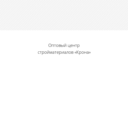
Оптовый центр
стройматериалов «Крона»
© 2010 — 2026 г.
г. Пенза, ул. Калинина, 135
«Фабрика игрушек», вход с правого торца
8 (8412) 46-12-20
461220@list.ru
Принимаем платежи
банковскими картами