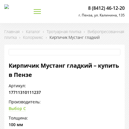
8 (8412) 46-12-20
г. Пенза, ул. Калинина, 135
Главная
›
Каталог
›
Тротуарная плитка
›
Вибропресованная
плитка
›
Колормикс
›
Кирпичик Мустанг гладкий
Кирпичик Мустанг гладкий – купить
в Пензе
Артикул:
17711310111237
Производитель:
Выбор С
Толщина:
100 мм