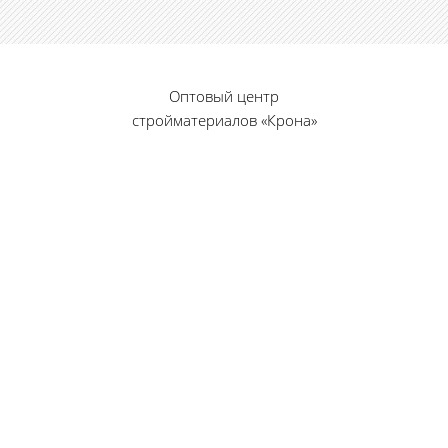
Оптовый центр
стройматериалов «Крона»
© 2010 — 2026 г.
г. Пенза, ул. Калинина, 135
«Фабрика игрушек», вход с правого торца
8 (8412) 46-12-20
461220@list.ru
Принимаем платежи
банковскими картами
Режим работы: