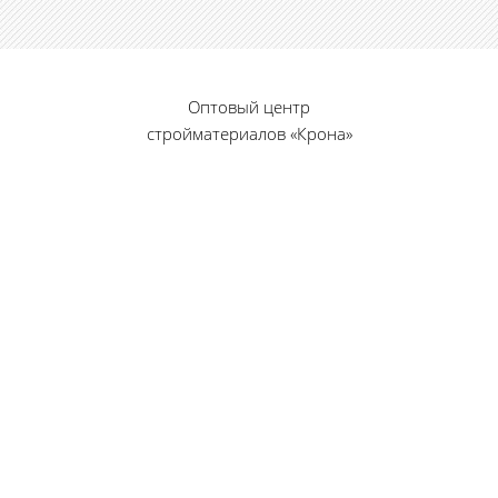
Оптовый центр
стройматериалов «Крона»
© 2010 — 2026 г.
г. Пенза, ул. Калинина, 135
«Фабрика игрушек», вход с правого торца
8 (8412) 46-12-20
461220@list.ru
Принимаем платежи
банковскими картами
Режим работы: