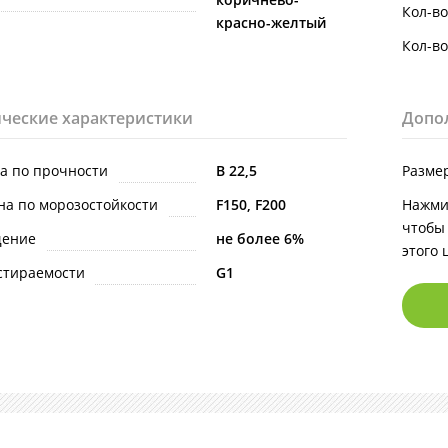
Кол-во
красно-желтый
Кол-во
ческие характеристики
Допо
на по прочности
В 22,5
Размер
на по морозостойкости
F150, F200
Нажми
чтобы
щение
не более 6%
этого 
стираемости
G1