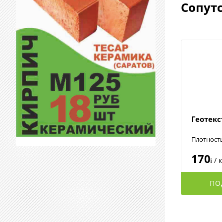
Сопут
Геотек
Плотност
170
/ 
i
ПО