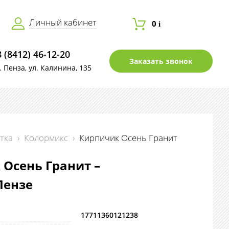
Личный кабинет
0
i
8 (8412) 46-12-20
Заказать звонок
г. Пенза, ул. Калинина, 135
тка
›
Колормикс
›
Кирпичик Осень Гранит
Осень Гранит –
Пензе
17711360121238