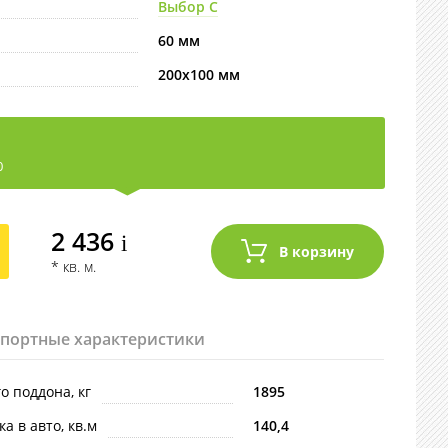
Выбор С
60 мм
200х100 мм
0
2 436
i
* кв. м.
спортные характеристики
го поддона, кг
1895
ка в авто, кв.м
140,4