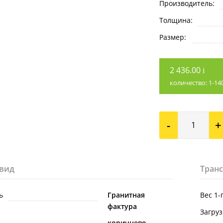
Производитель:
Толщина:
Размер:
2 436.00
i
количество:
1
14
-
+
вид
Тран
ь
Гранитная
Вес 1-
фактура
Загруз
коричнево-