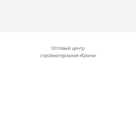
Оптовый центр
стройматериалов «Крона»
© 2010 — 2026 г.
г. Пенза, ул. Калинина, 135
«Фабрика игрушек», вход с правого торца
8 (8412) 46-12-20
461220@list.ru
Принимаем платежи
банковскими картами