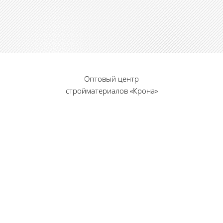
Оптовый центр
стройматериалов «Крона»
© 2010 — 2026 г.
г. Пенза, ул. Калинина, 135
«Фабрика игрушек», вход с правого торца
8 (8412) 46-12-20
461220@list.ru
Принимаем платежи
банковскими картами