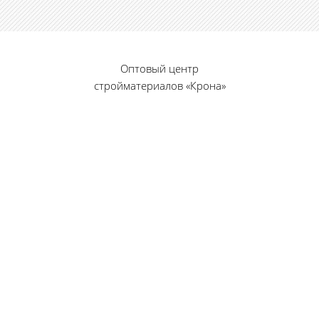
Оптовый центр
стройматериалов «Крона»
© 2010 — 2026 г.
г. Пенза, ул. Калинина, 135
«Фабрика игрушек», вход с правого торца
8 (8412) 46-12-20
461220@list.ru
Принимаем платежи
банковскими картами
Режим работы: