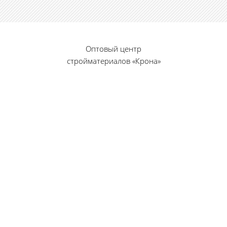
Оптовый центр
стройматериалов «Крона»
© 2010 — 2026 г.
г. Пенза, ул. Калинина, 135
«Фабрика игрушек», вход с правого торца
8 (8412) 46-12-20
461220@list.ru
Принимаем платежи
банковскими картами
Режим работы: