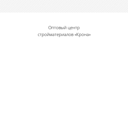
Оптовый центр
стройматериалов «Крона»
© 2010 — 2026 г.
г. Пенза, ул. Калинина, 135
«Фабрика игрушек», вход с правого торца
8 (8412) 46-12-20
461220@list.ru
Принимаем платежи
банковскими картами
Режим работы: