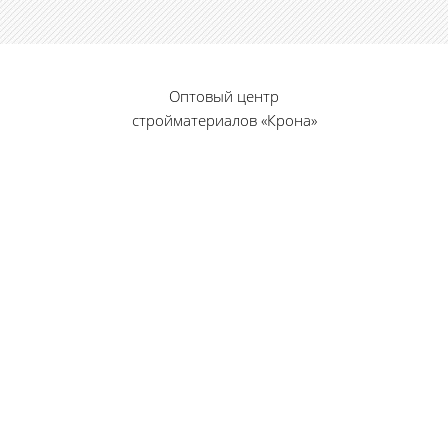
Оптовый центр
стройматериалов «Крона»
© 2010 — 2026 г.
г. Пенза, ул. Калинина, 135
«Фабрика игрушек», вход с правого торца
8 (8412) 46-12-20
461220@list.ru
Принимаем платежи
банковскими картами
Режим работы: