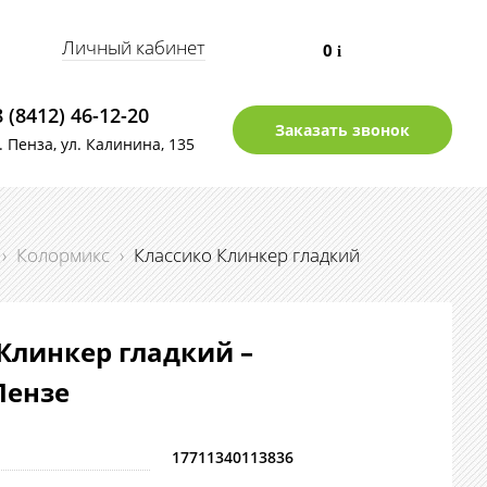
Личный кабинет
0
i
8 (8412) 46-12-20
Заказать звонок
г. Пенза, ул. Калинина, 135
›
Колормикс
›
Классико Клинкер гладкий
Клинкер гладкий –
Пензе
17711340113836