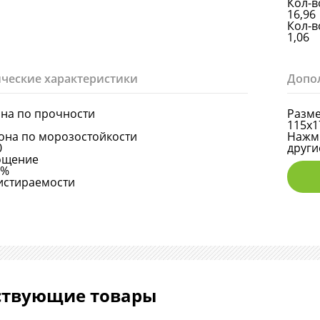
Кол-в
16,96
Кол-в
1,06
ческие характеристики
Допо
она по прочности
Разме
115х1
она по морозостойкости
Нажми
0
други
ощение
6%
истираемости
ствующие товары