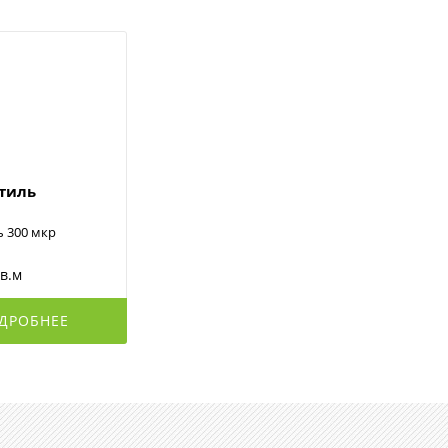
стиль
ь 300 мкр
кв.м
ДРОБНЕЕ