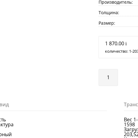
Производитель:
Толщина:
Размер:
1 870.00
i
количество:
1
20
вид
Тран
сть
Вес 1
актура
1598
Загруз
ерный
203,5