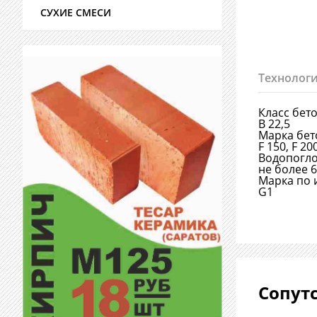
СУХИЕ СМЕСИ
Технологи
Класс бет
В 22,5
Марка бет
F 150, F 20
Водопогл
не более 
Марка по 
G1
Сопут