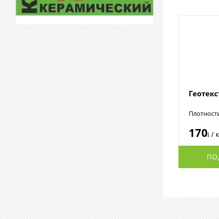
Геотек
Плотност
170
/ 
i
ПО