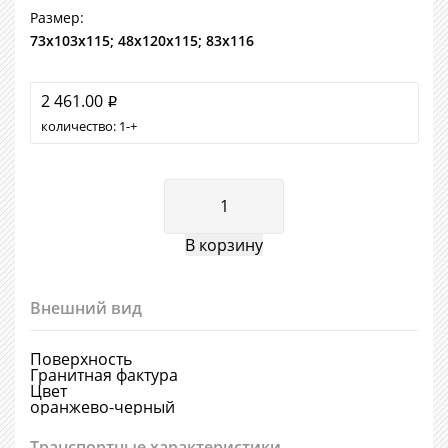
Размер:
73х103х115; 48х120х115; 83х116
2 461.00
i
количество:
1
+
Внешний вид
Поверхность
Гранитная фактура
Цвет
оранжево-черный
Транспортные характеристики