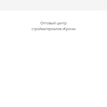
Оптовый центр
стройматериалов «Крона»
© 2010 — 2026 г.
г. Пенза, ул. Калинина, 135
«Фабрика игрушек», вход с правого торца
8 (8412) 46-12-20
461220@list.ru
Принимаем платежи
банковскими картами
Режим работы: