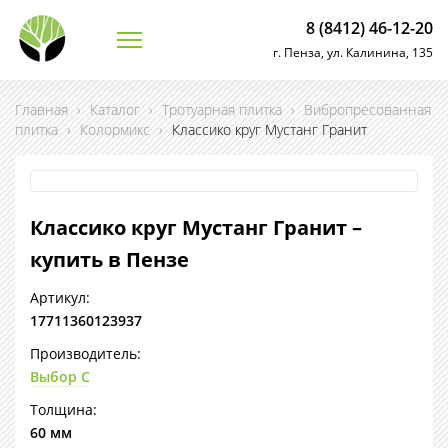
8 (8412) 46-12-20
г. Пенза, ул. Калинина, 135
Главная
›
Каталог
›
Тротуарная плитка
›
Вибропресованная
плитка
›
Колормикс
›
Классико круг Мустанг Гранит
Классико круг Мустанг Гранит –
купить в Пензе
Артикул:
17711360123937
Производитель:
Выбор С
Толщина:
60 мм