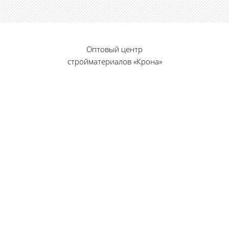
Оптовый центр
стройматериалов «Крона»
© 2010 — 2026 г.
г. Пенза, ул. Калинина, 135
«Фабрика игрушек», вход с правого торца
8 (8412) 46-12-20
461220@list.ru
Принимаем платежи
банковскими картами
Режим работы: