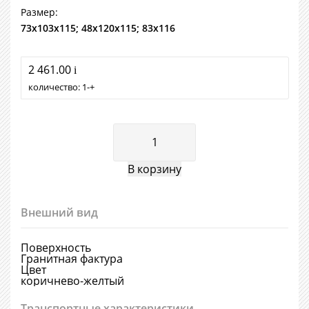
Размер:
73х103х115; 48х120х115; 83х116
2 461.00
i
количество:
1
+
Внешний вид
Поверхность
Гранитная фактура
Цвет
коричнево-желтый
Транспортные характеристики