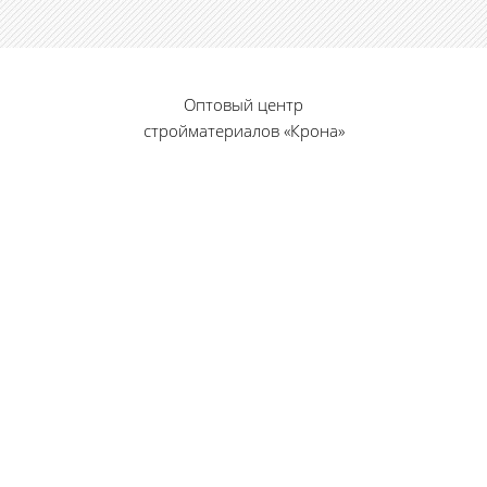
Оптовый центр
стройматериалов «Крона»
© 2010 — 2026 г.
г. Пенза, ул. Калинина, 135
«Фабрика игрушек», вход с правого торца
8 (8412) 46-12-20
461220@list.ru
Принимаем платежи
банковскими картами
Режим работы: