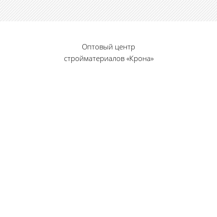
Оптовый центр
стройматериалов «Крона»
© 2010 — 2026 г.
г. Пенза, ул. Калинина, 135
«Фабрика игрушек», вход с правого торца
8 (8412) 46-12-20
461220@list.ru
Принимаем платежи
банковскими картами
Режим работы: