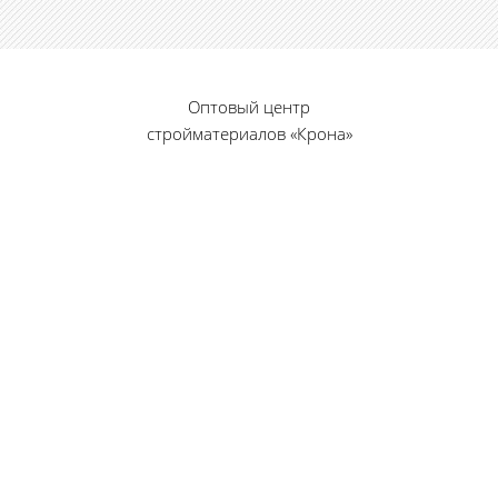
Оптовый центр
стройматериалов «Крона»
© 2010 — 2026 г.
г. Пенза, ул. Калинина, 135
«Фабрика игрушек», вход с правого торца
8 (8412) 46-12-20
461220@list.ru
Принимаем платежи
банковскими картами
Режим работы: