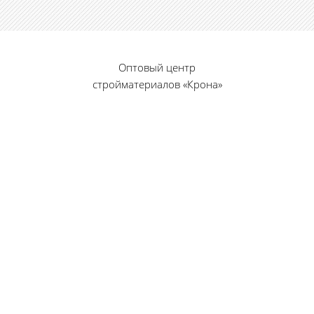
Оптовый центр
стройматериалов «Крона»
© 2010 — 2026 г.
г. Пенза, ул. Калинина, 135
«Фабрика игрушек», вход с правого торца
8 (8412) 46-12-20
461220@list.ru
Принимаем платежи
банковскими картами
Режим работы: