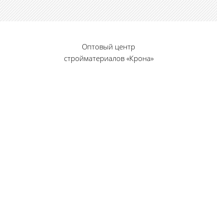
Оптовый центр
стройматериалов «Крона»
© 2010 — 2026 г.
г. Пенза, ул. Калинина, 135
«Фабрика игрушек», вход с правого торца
8 (8412) 46-12-20
461220@list.ru
Принимаем платежи
банковскими картами
Режим работы: