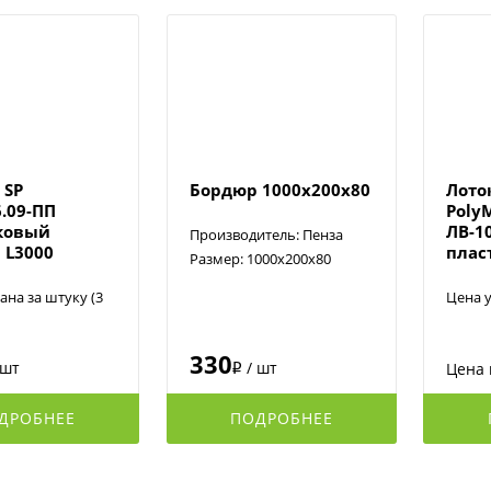
 SP
Бордюр 1000х200х80
Лото
6.09-ПП
Poly
ковый
ЛВ-1
Производитель: Пенза
 L3000
плас
Размер: 1000х200х80
ана за штуку (3
Цена у
330
 шт
/ шт
Цена 
i
ДРОБНЕЕ
ПОДРОБНЕЕ