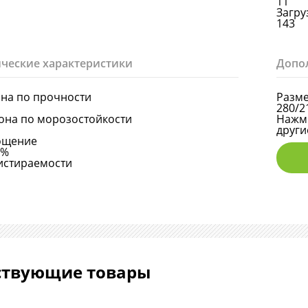
11
Загруз
143
ческие характеристики
Допо
она по прочности
Разме
280/2
она по морозостойкости
Нажми
други
ощение
5%
истираемости
ствующие товары