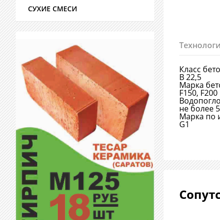
СУХИЕ СМЕСИ
Технологи
Класс бет
B 22,5
Марка бет
F150, F200
Водопогл
не более 
Марка по 
G1
Сопут