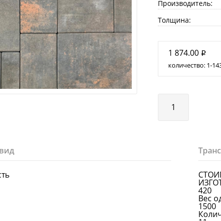
Производитель:
Толщина:
1 874.00
i
количество:
1
14
вид
Тран
сть
СТОИ
ИЗГО
420
Вес о
1500
Колич