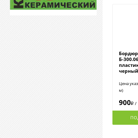
Бордюр
Б-300.0
пласти
черный
Цена указ
м)
900
/
i
ПО