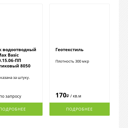
к водоотводный
Геотекстиль
Max Basic
0.15.06-ПП
Плотность 300 мкр
тиковый 8050
казана за штуку.
170
/ кв.м
по запросу
i
ПОДРОБНЕЕ
ПОДРОБНЕЕ