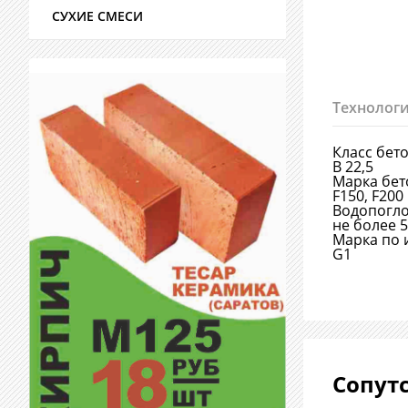
СУХИЕ СМЕСИ
Технологи
Класс бет
B 22,5
Марка бет
F150, F200
Водопогл
не более 
Марка по 
G1
Сопут