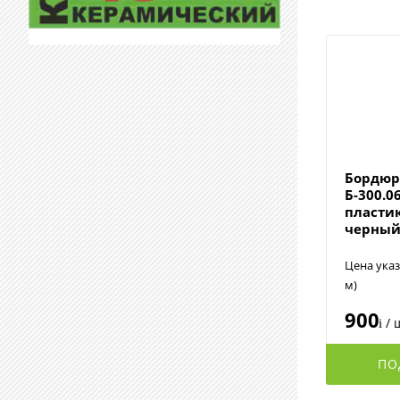
Бордюр
Б-300.0
пласти
черный
Цена указ
м)
900
/ 
i
ПО