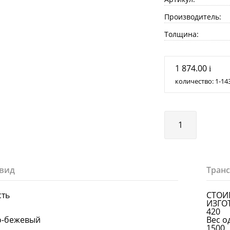
Производитель:
Толщина:
1 874.00
i
количество:
1
14
вид
Тран
сть
СТОИ
ИЗГО
420
о-бежевый
Вес о
1500