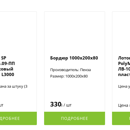
 SP
Бордюр 1000х200х80
Лото
6.09-ПП
Poly
ковый
ЛВ-1
Производитель: Пенза
 L3000
плас
Размер: 1000х200х80
ана за штуку (3
Цена у
330
шт
/ шт
Цена 
i
ДРОБНЕЕ
ПОДРОБНЕЕ