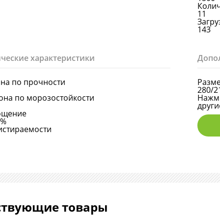
Колич
11
Загруз
143
ческие характеристики
Допо
она по прочности
Разме
280/2
она по морозостойкости
Нажми
други
ощение
5%
истираемости
ствующие товары