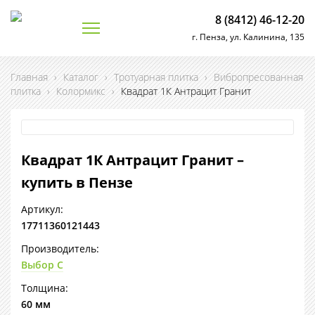
8 (8412) 46-12-20
г. Пенза, ул. Калинина, 135
Главная
›
Каталог
›
Тротуарная плитка
›
Вибропресованная
плитка
›
Колормикс
›
Квадрат 1К Антрацит Гранит
Квадрат 1К Антрацит Гранит –
купить в Пензе
Артикул:
17711360121443
Производитель:
Выбор С
Толщина:
60 мм