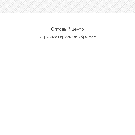
Оптовый центр
стройматериалов «Крона»
© 2010 — 2026 г.
г. Пенза, ул. Калинина, 135
«Фабрика игрушек», вход с правого торца
8 (8412) 46-12-20
461220@list.ru
Принимаем платежи
банковскими картами
Режим работы: