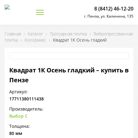
8 (8412) 46-12-20
г. Пенза, ул. Калинина, 135
Главная
›
Каталог
›
Тротуарная плитка
›
Вибропресованная
плитка
›
Колормикс
›
Квадрат 1К Осень гладкий
Квадрат 1К Осень гладкий – купить в
Пензе
Артикул:
17711380111438
Производитель:
Выбор С
Толщина:
80 мм