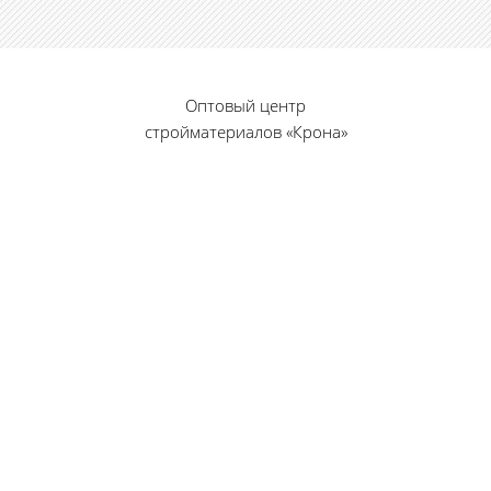
Оптовый центр
стройматериалов «Крона»
© 2010 — 2026 г.
г. Пенза, ул. Калинина, 135
«Фабрика игрушек», вход с правого торца
8 (8412) 46-12-20
461220@list.ru
Принимаем платежи
банковскими картами
Режим работы: