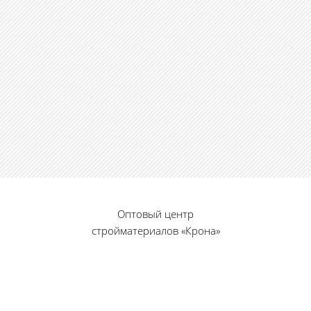
Оптовый центр
стройматериалов «Крона»
© 2010 — 2026 г.
г. Пенза, ул. Калинина, 135
«Фабрика игрушек», вход с правого торца