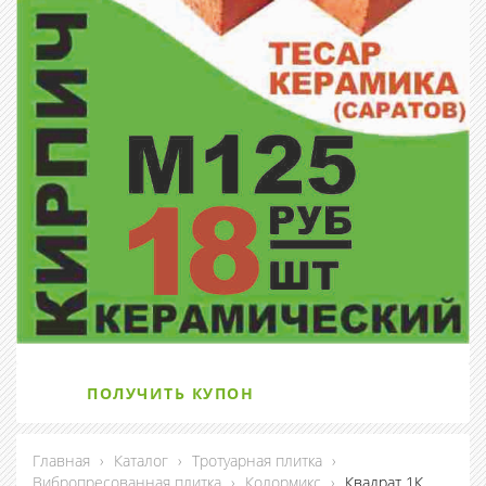
ПОЛУЧИТЬ КУПОН
Главная
›
Каталог
›
Тротуарная плитка
›
Вибропресованная плитка
›
Колормикс
›
Квадрат 1К