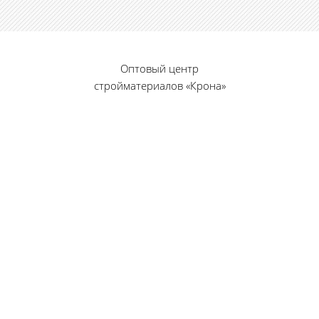
Оптовый центр
стройматериалов «Крона»
© 2010 — 2026 г.
г. Пенза, ул. Калинина, 135
«Фабрика игрушек», вход с правого торца
8 (8412) 46-12-20
461220@list.ru
Принимаем платежи
банковскими картами
Режим работы: