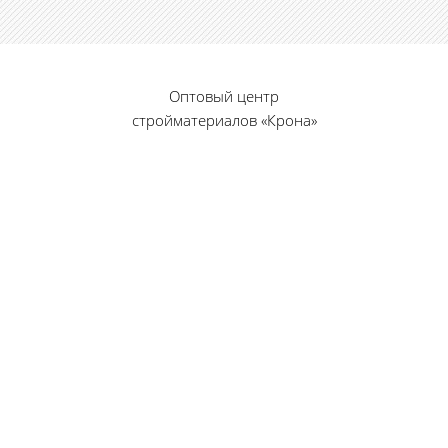
Оптовый центр
стройматериалов «Крона»
© 2010 — 2026 г.
г. Пенза, ул. Калинина, 135
«Фабрика игрушек», вход с правого торца
8 (8412) 46-12-20
461220@list.ru
Принимаем платежи
банковскими картами
Режим работы: