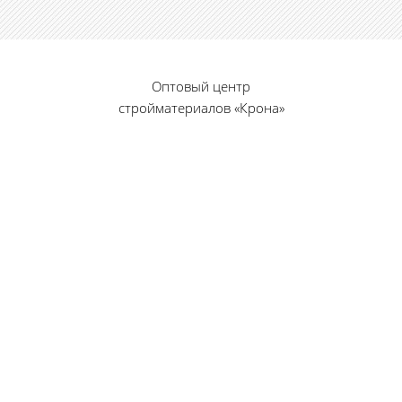
Оптовый центр
стройматериалов «Крона»
© 2010 — 2026 г.
г. Пенза, ул. Калинина, 135
«Фабрика игрушек», вход с правого торца
8 (8412) 46-12-20
461220@list.ru
Принимаем платежи
банковскими картами
Режим работы: