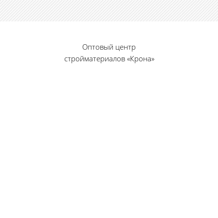
Оптовый центр
стройматериалов «Крона»
© 2010 — 2026 г.
г. Пенза, ул. Калинина, 135
«Фабрика игрушек», вход с правого торца
8 (8412) 46-12-20
461220@list.ru
Принимаем платежи
банковскими картами
Режим работы: