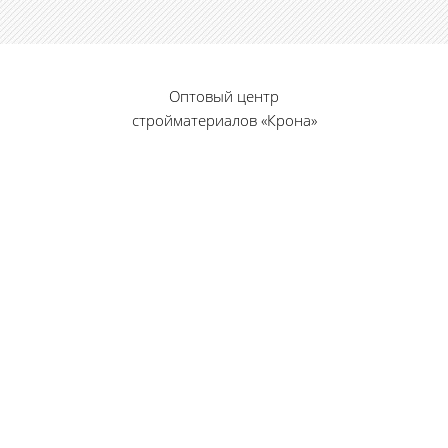
Оптовый центр
стройматериалов «Крона»
© 2010 — 2026 г.
г. Пенза, ул. Калинина, 135
«Фабрика игрушек», вход с правого торца
8 (8412) 46-12-20
461220@list.ru
Принимаем платежи
банковскими картами
Режим работы: