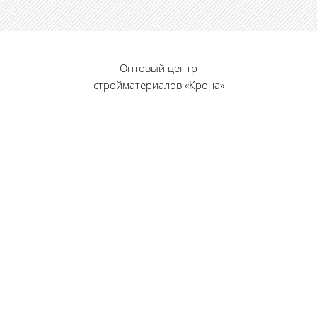
Оптовый центр
стройматериалов «Крона»
© 2010 — 2026 г.
г. Пенза, ул. Калинина, 135
«Фабрика игрушек», вход с правого торца
8 (8412) 46-12-20
461220@list.ru
Принимаем платежи
банковскими картами
Режим работы: