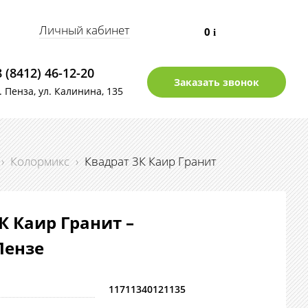
Личный кабинет
0
i
8 (8412) 46-12-20
Заказать звонок
г. Пенза, ул. Калинина, 135
›
Колормикс
›
Квадрат 3К Каир Гранит
К Каир Гранит –
Пензе
11711340121135