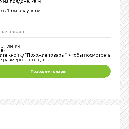
о на поддоне, кв.м
о в 1-ом ряду, кв.м
лнительно
р плитки
00
те кнопку "Похожие товары", чтобы посмотреть
е размеры этого цвета
Похожие товары