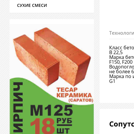
СУХИЕ СМЕСИ
Технологи
Класс бет
В 22,5
Марка бет
F150, F200
Водопогл
не более 
Марка по 
G1
Сопут