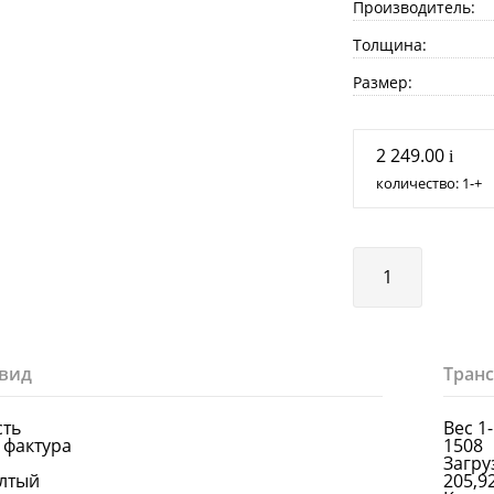
Производитель:
Толщина:
Размер:
2 249.00
i
количество:
1
+
вид
Тран
сть
Вес 1
 фактура
1508
Загруз
лтый
205,9