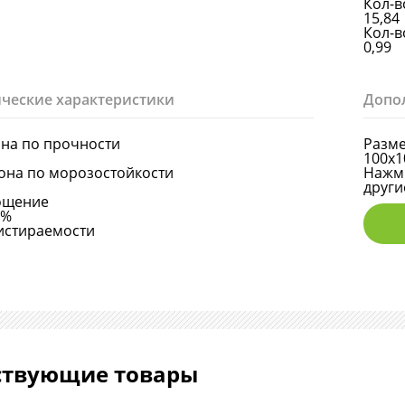
Кол-в
15,84
Кол-в
0,99
ческие характеристики
Допо
она по прочности
Разме
100х1
она по морозостойкости
Нажми
други
ощение
6%
истираемости
ствующие товары