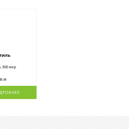
стиль
ь 300 мкр
кв.м
ДРОБНЕЕ