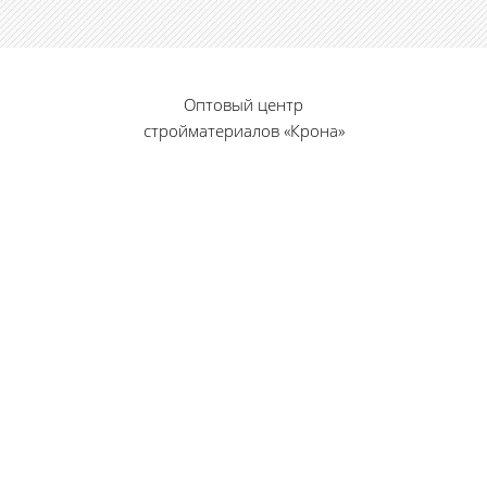
Оптовый центр
стройматериалов «Крона»
© 2010 — 2026 г.
г. Пенза, ул. Калинина, 135
«Фабрика игрушек», вход с правого торца
8 (8412) 46-12-20
461220@list.ru
Принимаем платежи
банковскими картами
Режим работы: