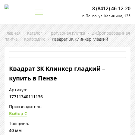
8 (8412) 46-12-20
г. Пенза, ул. Калинина, 135
Главная
›
Каталог
›
Тротуарная плитка
›
Вибропресованная
плитка
›
Колормикс
›
Квадрат 3К Клинкер гладкий
Квадрат 3К Клинкер гладкий –
купить в Пензе
Артикул:
17711340111136
Производитель:
Выбор С
Толщина:
40 мм