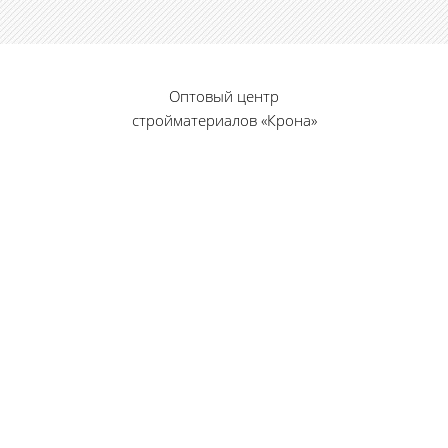
Оптовый центр
стройматериалов «Крона»
© 2010 — 2026 г.
г. Пенза, ул. Калинина, 135
«Фабрика игрушек», вход с правого торца
8 (8412) 46-12-20
461220@list.ru
Принимаем платежи
банковскими картами
Режим работы: