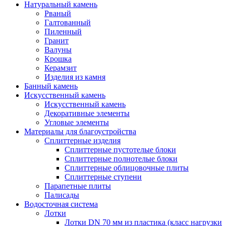
Натуральный камень
Рваный
Галтованный
Пиленный
Гранит
Валуны
Крошка
Керамзит
Изделия из камня
Банный камень
Искусственный камень
Искусственный камень
Декоративные элементы
Угловые элементы
Материалы для благоустройства
Сплиттерные изделия
Сплиттерные пустотелые блоки
Сплиттерные полнотелые блоки
Сплиттерные облицовочные плиты
Сплиттерные ступени
Парапетные плиты
Палисады
Водосточная система
Лотки
Лотки DN 70 мм из пластика (класс нагрузки