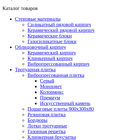
Каталог товаров
Стеновые материалы
Силикатный рядовой кирпич
Керамический рядовой кирпич
Керамические блоки
Газосиликатные блоки
Облицовочный кирпич
Керамический кирпич
Клинкерный кирпич
Вибропрессованный кирпич
Тротуарная плитка
Вибропресованная плитка
Серый
Моноцвет
Колормикс
Премиум
Искусственный камень
Пошаговые плиты 900х300х80
Резиновая плитка
Бордюры
Лотки тротуарные
Газонная решетка
Клинкерная брусчатка