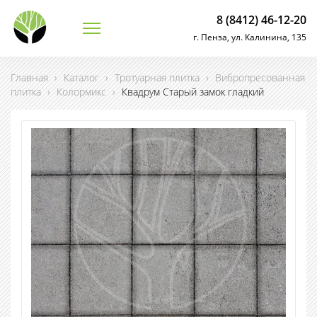
8 (8412) 46-12-20
г. Пенза, ул. Калинина, 135
Главная
›
Каталог
›
Тротуарная плитка
›
Вибропресованная
плитка
›
Колормикс
›
Квадрум Старый замок гладкий