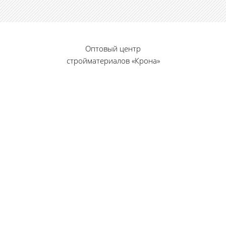
Оптовый центр
стройматериалов «Крона»
© 2010 — 2026 г.
г. Пенза, ул. Калинина, 135
«Фабрика игрушек», вход с правого торца
8 (8412) 46-12-20
461220@list.ru
Принимаем платежи
банковскими картами
Режим работы: