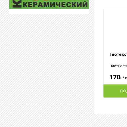
Геотек
Плотност
170
/ 
i
ПО