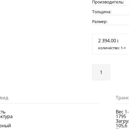
Производитель:
Толщина:
Размер:
2 394.00
i
количество:
1
+
вид
Тран
сть
Вес 1
актура
1795
Загруз
ерный
105,6