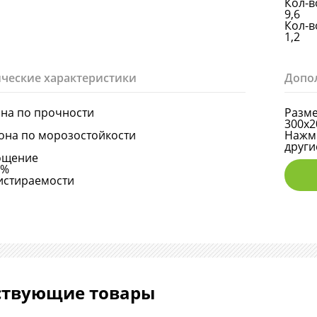
Кол-в
9,6
Кол-в
1,2
ческие характеристики
Допо
она по прочности
Разме
300х2
она по морозостойкости
Нажми
други
ощение
6%
истираемости
ствующие товары