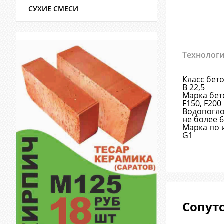
СУХИЕ СМЕСИ
Технологи
Класс бет
В 22,5
Марка бет
F150, F200
Водопогл
не более 
Марка по 
G1
Сопут