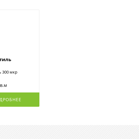
стиль
ь 300 мкр
кв.м
ДРОБНЕЕ