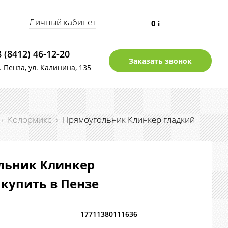
Личный кабинет
0
i
8 (8412) 46-12-20
Заказать звонок
г. Пенза, ул. Калинина, 135
›
Колормикс
›
Прямоугольник Клинкер гладкий
льник Клинкер
 купить в Пензе
17711380111636