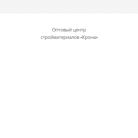
Оптовый центр
стройматериалов «Крона»
© 2010 — 2026 г.
г. Пенза, ул. Калинина, 135
«Фабрика игрушек», вход с правого торца
8 (8412) 46-12-20
461220@list.ru
Принимаем платежи
банковскими картами
Режим работы: