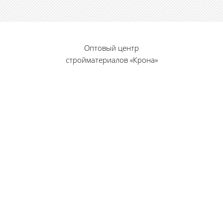
Оптовый центр
стройматериалов «Крона»
© 2010 — 2026 г.
г. Пенза, ул. Калинина, 135
«Фабрика игрушек», вход с правого торца
8 (8412) 46-12-20
461220@list.ru
Принимаем платежи
банковскими картами
Режим работы: