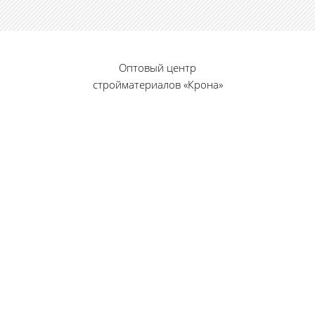
Оптовый центр
стройматериалов «Крона»
© 2010 — 2026 г.
г. Пенза, ул. Калинина, 135
«Фабрика игрушек», вход с правого торца
8 (8412) 46-12-20
461220@list.ru
Принимаем платежи
банковскими картами
Режим работы: