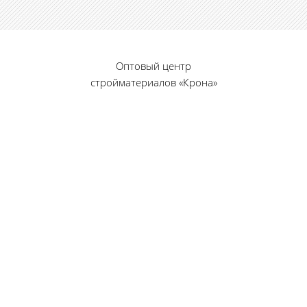
Оптовый центр
стройматериалов «Крона»
© 2010 — 2026 г.
г. Пенза, ул. Калинина, 135
«Фабрика игрушек», вход с правого торца
8 (8412) 46-12-20
461220@list.ru
Принимаем платежи
банковскими картами
Режим работы: