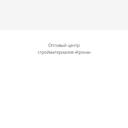
Оптовый центр
стройматериалов «Крона»
© 2010 — 2026 г.
г. Пенза, ул. Калинина, 135
«Фабрика игрушек», вход с правого торца
8 (8412) 46-12-20
461220@list.ru
Принимаем платежи
банковскими картами