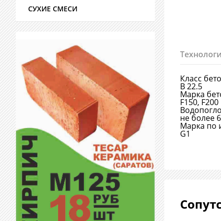
СУХИЕ СМЕСИ
Технологи
Класс бет
B 22.5
Марка бет
F150, F200
Водопогл
не более 
Марка по 
G1
Сопут