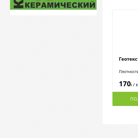
Геотек
Плотност
170
/ 
i
ПО