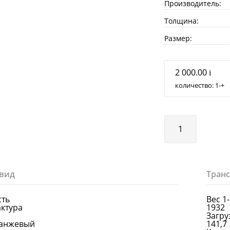
Производитель:
Толщина:
Размер:
2 000.00
i
количество:
1
+
вид
Тран
сть
Вес 1
актура
1932
Загруз
ранжевый
141,7