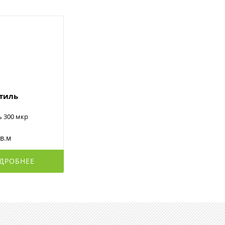
стиль
ь 300 мкр
кв.м
ДРОБНЕЕ