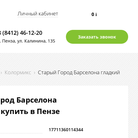
Личный кабинет
0
i
8 (8412) 46-12-20
Заказать звонок
г. Пенза, ул. Калинина, 135
›
Колормикс
›
Старый Город Барселона гладкий
род Барселона
 купить в Пензе
17711360114344