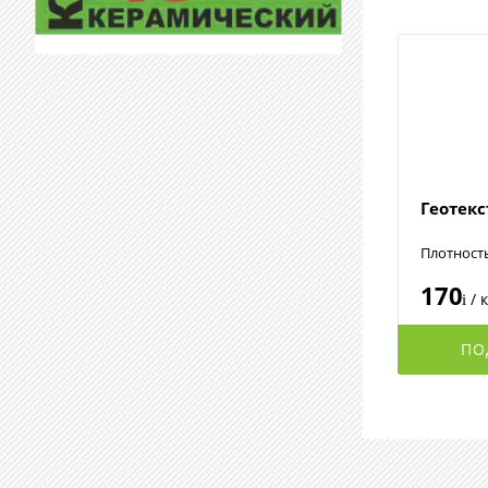
Геотек
Плотност
170
/ 
i
ПО