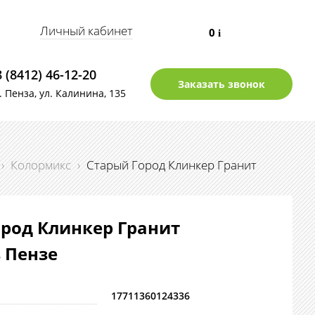
Личный кабинет
0
i
8 (8412) 46-12-20
Заказать звонок
г. Пенза, ул. Калинина, 135
›
Колормикс
›
Старый Город Клинкер Гранит
род Клинкер Гранит
в Пензе
17711360124336