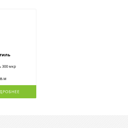
стиль
ь 300 мкр
кв.м
ДРОБНЕЕ