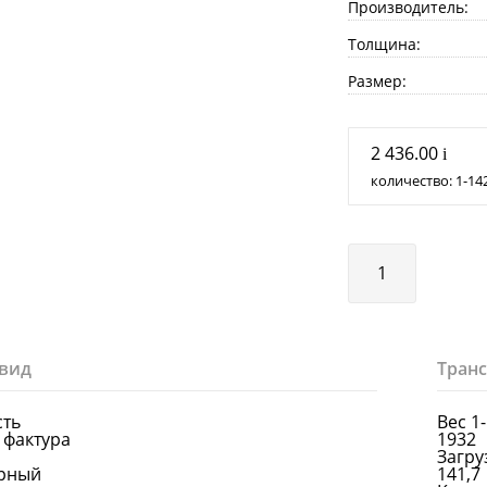
Производитель:
Толщина:
Размер:
2 436.00
i
количество:
1
14
вид
Тран
сть
Вес 1
 фактура
1932
Загруз
ерный
141,7