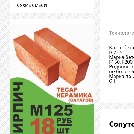
СУХИЕ СМЕСИ
Технологи
Класс бет
В 22,5
Марка бет
F150, F200
Водопогл
не более 
Марка по 
G1
Сопут