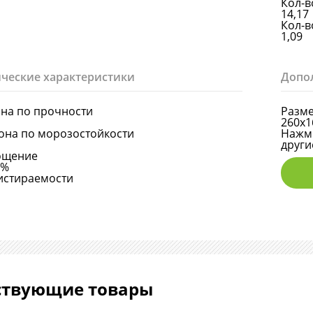
Кол-в
14,17
Кол-в
1,09
ческие характеристики
Допо
она по прочности
Разме
260х1
она по морозостойкости
Нажми
други
ощение
6%
истираемости
ствующие товары