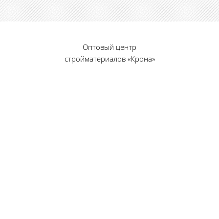
Оптовый центр
стройматериалов «Крона»
© 2010 — 2026 г.
г. Пенза, ул. Калинина, 135
«Фабрика игрушек», вход с правого торца
8 (8412) 46-12-20
461220@list.ru
Принимаем платежи
банковскими картами
Режим работы: