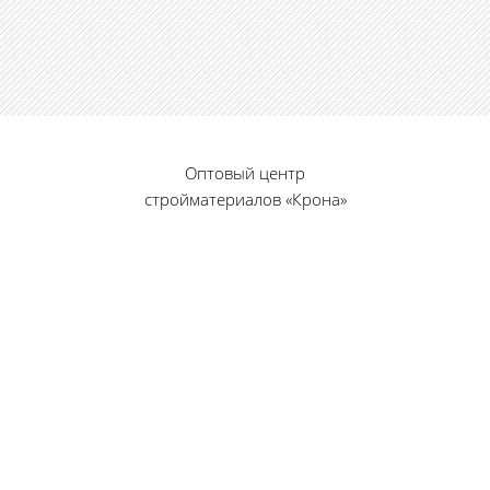
Оптовый центр
стройматериалов «Крона»
© 2010 — 2026 г.
г. Пенза, ул. Калинина, 135
«Фабрика игрушек», вход с правого торца
8 (8412) 46-12-20
461220@list.ru
Принимаем платежи
банковскими картами