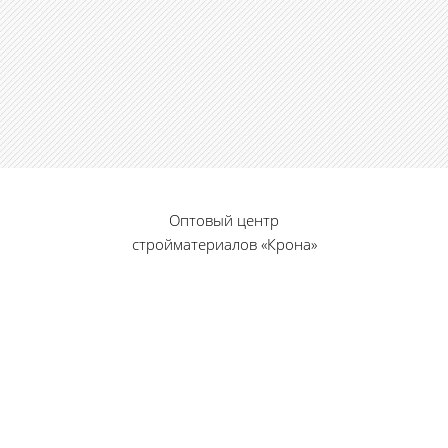
Оптовый центр
стройматериалов «Крона»
© 2010 — 2026 г.
г. Пенза, ул. Калинина, 135
«Фабрика игрушек», вход с правого торца
8 (8412) 46-12-20
461220@list.ru