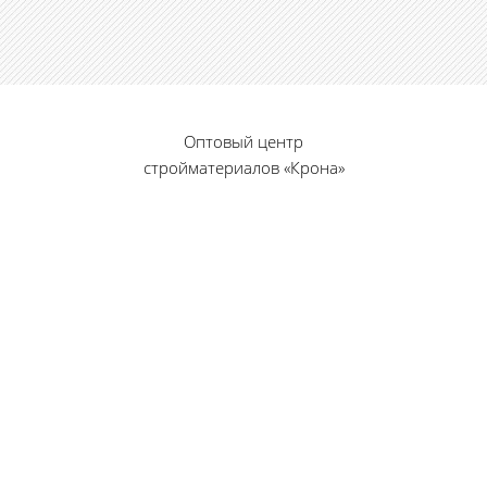
Оптовый центр
стройматериалов «Крона»
© 2010 — 2026 г.
г. Пенза, ул. Калинина, 135
«Фабрика игрушек», вход с правого торца
8 (8412) 46-12-20
461220@list.ru
Принимаем платежи
банковскими картами