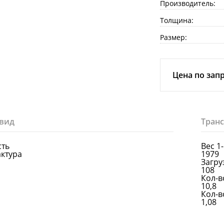
Производитель:
Толщина:
Размер:
Цена по зап
вид
Тран
сть
Вес 1
актура
1979
Загруз
108
Кол-в
10,8
Кол-в
1,08