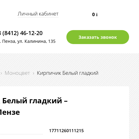
Личный кабинет
0
i
8 (8412) 46-12-20
Заказать звонок
г. Пенза, ул. Калинина, 135
›
Моноцвет
›
Кирпичик Белый гладкий
 Белый гладкий –
Пензе
17711260111215