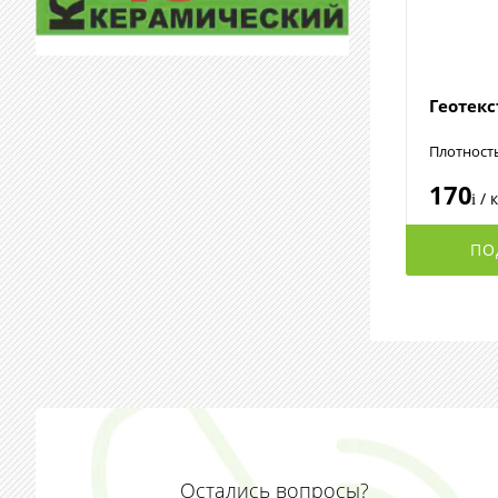
Геотек
Плотност
170
/ 
i
ПО
Остались вопросы?