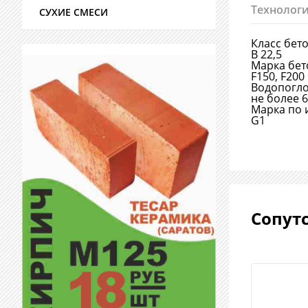
Технологи
СУХИЕ СМЕСИ
Класс бет
В 22,5
Марка бет
F150, F200
Водопогл
не более 
Марка по 
G1
Сопут