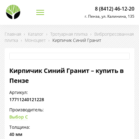
8 (8412) 46-12-20
г. Пенза, ул. Калинина, 135
Главная
›
Каталог
›
Тротуарная плитка
›
Вибропресованная
плитка
›
Моноцвет
›
Кирпичик Синий Гранит
Кирпичик Синий Гранит – купить в
Пензе
Артикул:
17711240121228
Производитель:
Выбор С
Толщина:
40 мм