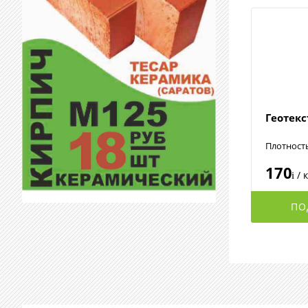
Геотек
Плотност
170
/ 
i
ПО