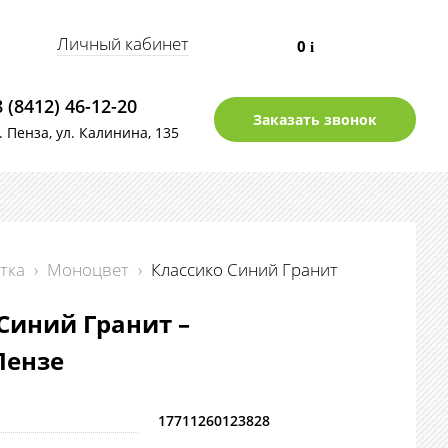
Личный кабинет
0
i
8 (8412) 46-12-20
Заказать звонок
г. Пенза, ул. Калинина, 135
тка
›
Моноцвет
›
Классико Синий Гранит
Синий Гранит –
Пензе
17711260123828