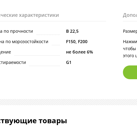
ческие характеристики
Допо
на по прочности
В 22,5
Разме
на по морозостойкости
F150, F200
Нажми
чтобы
щение
не более 6%
этого 
стираемости
G1
ствующие товары